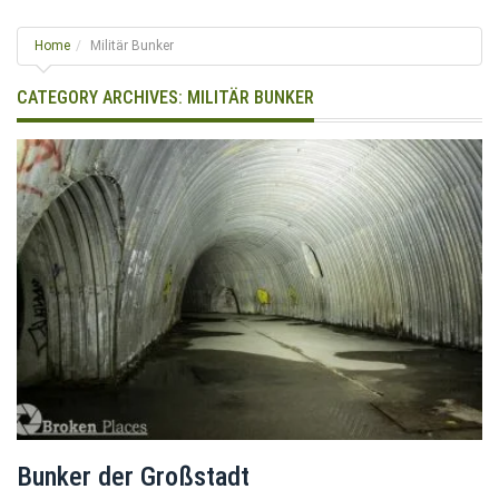
g
l
Home
Militär Bunker
e
n
CATEGORY ARCHIVES:
MILITÄR BUNKER
a
v
i
g
a
t
i
o
n
Bunker der Großstadt