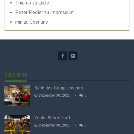
Thiemo
zu
Liste
Peter Fiedler
zu
Impressum
miri
zu
Über uns
NEUE ORTE
Salle des Compresseurs
Dezember 30, 2025
0
Zeche Westerholt
Dezember 30, 2025
0