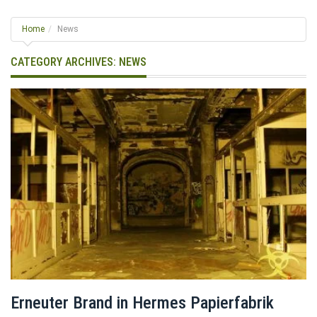
g
l
Home
News
e
n
CATEGORY ARCHIVES:
NEWS
a
v
i
g
a
t
i
o
n
Erneuter Brand in Hermes Papierfabrik