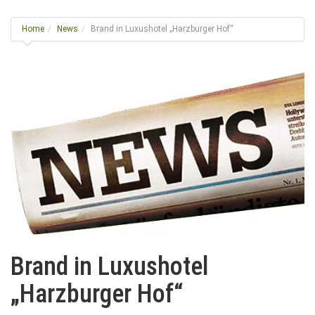
g
l
Home
News
Brand in Luxushotel „Harzburger Hof“
e
n
a
v
i
g
a
t
i
o
n
Brand in Luxushotel
„Harzburger Hof“