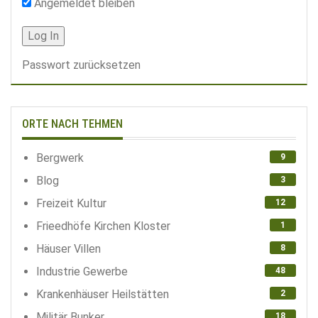
Angemeldet bleiben
Passwort zurücksetzen
ORTE NACH TEHMEN
Bergwerk
9
Blog
3
Freizeit Kultur
12
Frieedhöfe Kirchen Kloster
1
Häuser Villen
8
Industrie Gewerbe
48
Krankenhäuser Heilstätten
2
Militär Bunker
18