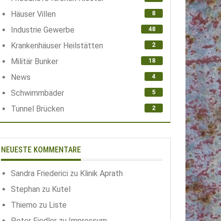
Häuser Villen
8
Industrie Gewerbe
48
Krankenhäuser Heilstätten
2
Militär Bunker
18
News
4
Schwimmbäder
5
Tunnel Brücken
2
NEUESTE KOMMENTARE
Sandra Friederici
zu
Klinik Aprath
Stephan
zu
Kutel
Thiemo
zu
Liste
Peter Fiedler
zu
Impressum