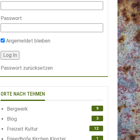
Passwort
Angemeldet bleiben
Passwort zurücksetzen
ORTE NACH TEHMEN
Bergwerk
9
Blog
3
Freizeit Kultur
12
Frieedhöfe Kirchen Kloster
1