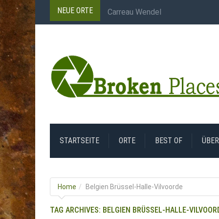
NEUE ORTE
Carreau Wendel
Dampfmaschine Zeche
Jeco Gesenkschmieden
Salle des Compresseurs
Zeche Westerholt
STARTSEITE
ORTE
BEST OF
ÜBER
Home
Belgien Brüssel-Halle-Vilvoorde
TAG ARCHIVES:
BELGIEN BRÜSSEL-HALLE-VILVOOR