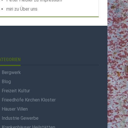
miri
zu
Über uns
ATEGORIEN
Bergwerk
Blog
Freizeit Kultur
Frieedhöfe Kirchen Kloster
Häuser Villen
Industrie Gewerbe
Krankenhäuser Heilstätten