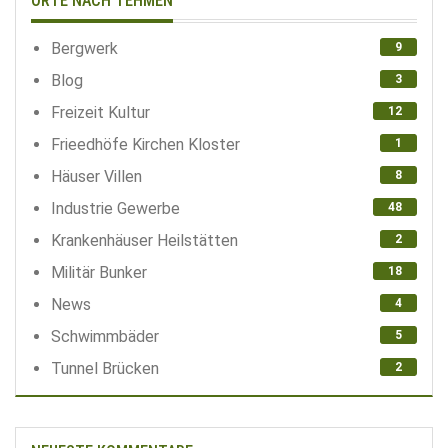
ORTE NACH TEHMEN
Bergwerk
9
Blog
3
Freizeit Kultur
12
Frieedhöfe Kirchen Kloster
1
Häuser Villen
8
Industrie Gewerbe
48
Krankenhäuser Heilstätten
2
Militär Bunker
18
News
4
Schwimmbäder
5
Tunnel Brücken
2