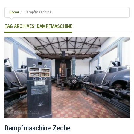
g
l
Home
Dampfmaschine
e
n
TAG ARCHIVES:
DAMPFMASCHINE
a
v
i
g
a
t
i
o
n
Dampfmaschine Zeche