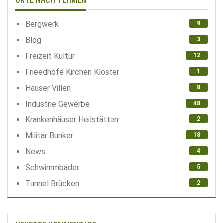
ORTE NACH TEHMEN
Bergwerk
9
Blog
3
Freizeit Kultur
12
Frieedhöfe Kirchen Kloster
1
Häuser Villen
8
Industrie Gewerbe
48
Krankenhäuser Heilstätten
2
Militär Bunker
18
News
4
Schwimmbäder
5
Tunnel Brücken
2