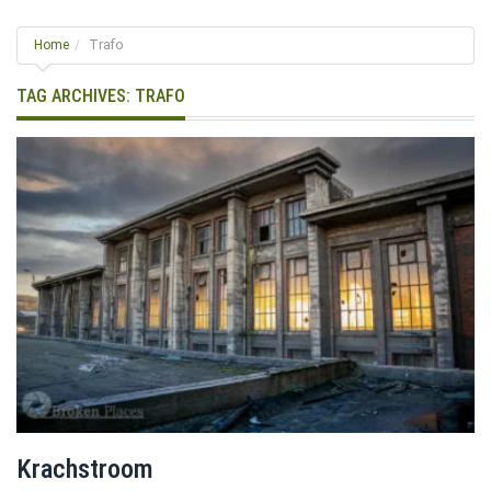
g
l
Home
Trafo
e
n
TAG ARCHIVES:
TRAFO
a
v
i
g
a
t
i
o
n
Krachstroom