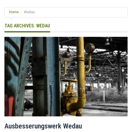
g
l
Home
Wedau
e
n
TAG ARCHIVES:
WEDAU
a
v
i
g
a
t
i
o
n
Ausbesserungswerk Wedau