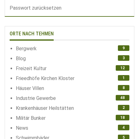
Passwort zurücksetzen
ORTE NACH TEHMEN
Bergwerk
9
Blog
3
Freizeit Kultur
12
Frieedhöfe Kirchen Kloster
1
Häuser Villen
8
Industrie Gewerbe
48
Krankenhäuser Heilstätten
2
Militär Bunker
18
News
4
Schwimmbäder
5