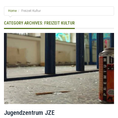
g
l
Home
Freizeit Kultur
e
n
CATEGORY ARCHIVES:
FREIZEIT KULTUR
a
v
i
g
a
t
i
o
n
Jugendzentrum JZE