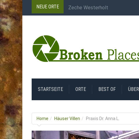
NEUE ORTE
Carreau Wendel
Dampfmaschine Zeche
Jeco Gesenkschmieden
Salle des Compresseurs
Zeche Westerholt
STARTSEITE
ORTE
BEST OF
ÜBER
Home
Häuser Villen
Praxis Dr. Anna L.