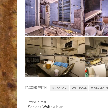
TAGGED WITH :
DR. ANNA L.
LOST PLACE
UROLOGEN VI
Previous Post
Schloss Wolfskuhlen