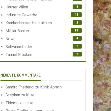
Häuser Villen
8
Industrie Gewerbe
48
Krankenhäuser Heilstätten
2
Militär Bunker
18
News
4
Schwimmbäder
5
Tunnel Brücken
2
NEUESTE KOMMENTARE
Sandra Friederici
zu
Klinik Aprath
Stephan
zu
Kutel
Thiemo
zu
Liste
Peter Fiedler
zu
Impressum