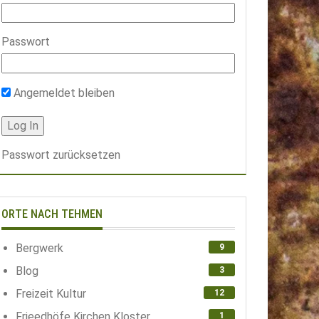
Passwort
Angemeldet bleiben
Passwort zurücksetzen
ORTE NACH TEHMEN
Bergwerk
9
Blog
3
Freizeit Kultur
12
Frieedhöfe Kirchen Kloster
1