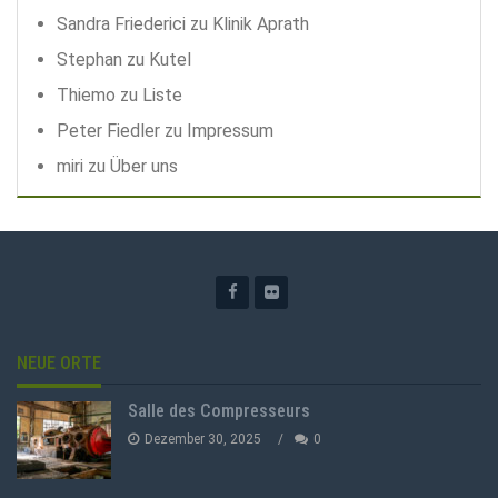
Sandra Friederici
zu
Klinik Aprath
Stephan
zu
Kutel
Thiemo
zu
Liste
Peter Fiedler
zu
Impressum
miri
zu
Über uns
NEUE ORTE
Salle des Compresseurs
Dezember 30, 2025
0