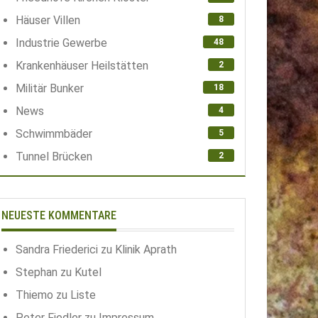
Häuser Villen
8
Industrie Gewerbe
48
Krankenhäuser Heilstätten
2
Militär Bunker
18
News
4
Schwimmbäder
5
Tunnel Brücken
2
NEUESTE KOMMENTARE
Sandra Friederici
zu
Klinik Aprath
Stephan
zu
Kutel
Thiemo
zu
Liste
Peter Fiedler
zu
Impressum