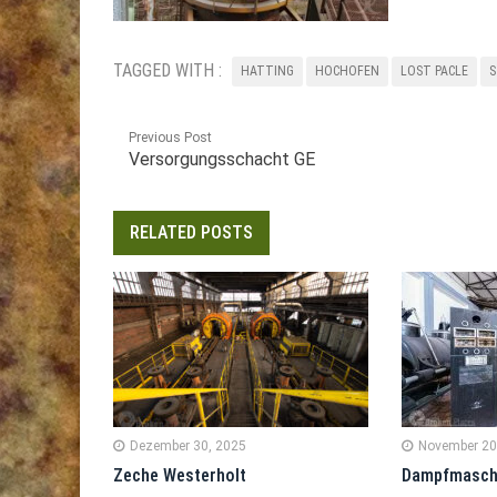
TAGGED WITH :
HATTING
HOCHOFEN
LOST PACLE
S
Previous Post
Versorgungsschacht GE
RELATED POSTS
Dezember 30, 2025
November 20
Zeche Westerholt
Dampfmasch