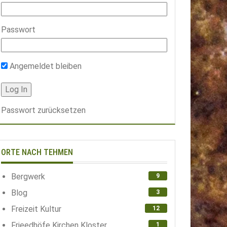
Passwort
Angemeldet bleiben
Passwort zurücksetzen
ORTE NACH TEHMEN
Bergwerk
9
Blog
3
Freizeit Kultur
12
Frieedhöfe Kirchen Kloster
1