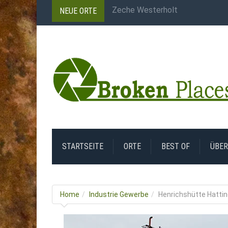
NEUE ORTE
Carreau Wendel
Dampfmaschine Zeche
Jeco Gesenkschmieden
Salle des Compresseurs
Zeche Westerholt
STARTSEITE
ORTE
BEST OF
ÜBER
Home
Industrie Gewerbe
Henrichshütte Hatti