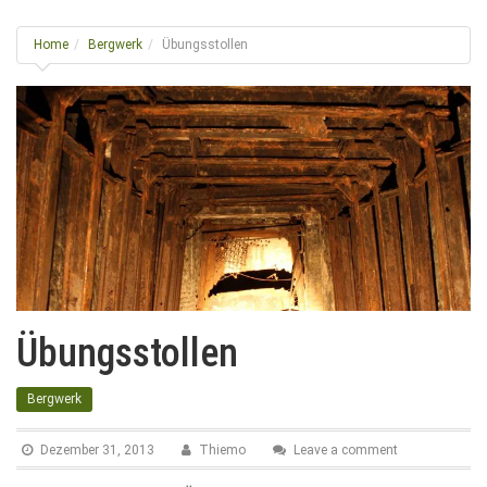
g
l
Home
Bergwerk
Übungsstollen
e
n
a
v
i
g
a
t
i
o
n
Übungsstollen
Bergwerk
Dezember 31, 2013
Thiemo
Leave a comment