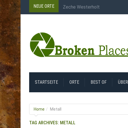
Zeche Westerholt
NEUE ORTE
Carreau Wendel
Dampfmaschine Zeche
Jeco Gesenkschmieden
Salle des Compresseurs
STARTSEITE
ORTE
BEST OF
ÜBER
Home
Metall
TAG ARCHIVES:
METALL