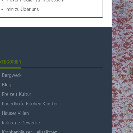
miri
zu
Über uns
ATEGORIEN
Bergwerk
Blog
Freizeit Kultur
Frieedhöfe Kirchen Kloster
Häuser Villen
Industrie Gewerbe
Krankenhäuser Heilstätten