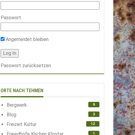
Passwort
Angemeldet bleiben
Passwort zurücksetzen
ORTE NACH TEHMEN
Bergwerk
9
Blog
3
Freizeit Kultur
12
Frieedhöfe Kirchen Kloster
1