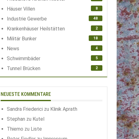
Häuser Villen
8
Industrie Gewerbe
48
Krankenhäuser Heilstätten
2
Militär Bunker
18
News
4
Schwimmbäder
5
Tunnel Brücken
2
NEUESTE KOMMENTARE
Sandra Friederici
zu
Klinik Aprath
Stephan
zu
Kutel
Thiemo
zu
Liste
Peter Fiedler
zu
Impressum