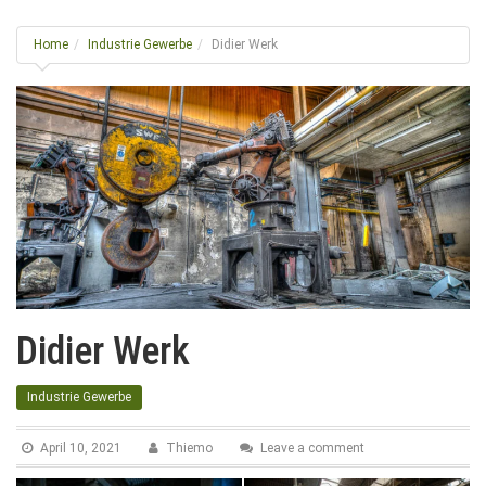
g
l
Home
Industrie Gewerbe
Didier Werk
e
n
a
v
i
g
a
t
i
o
n
Didier Werk
Industrie Gewerbe
April 10, 2021
Thiemo
Leave a comment