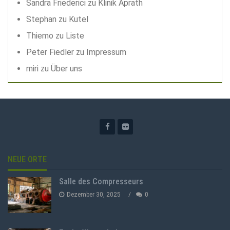
Sandra Friederici
zu
Klinik Aprath
Stephan
zu
Kutel
Thiemo
zu
Liste
Peter Fiedler
zu
Impressum
miri
zu
Über uns
NEUE ORTE
Salle des Compresseurs
Dezember 30, 2025
0